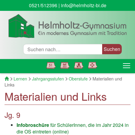
0521/512396
|
info@helmholtz-bi.de
Suche
T
Startseite
Lernen
Jahrgangsstufen
Oberstufe
Materialien und
Links
Materialien und Links
Jg. 9
Infobroschüre
für SchülerInnen, die im Jahr 2024 in
die OS eintreten (online)