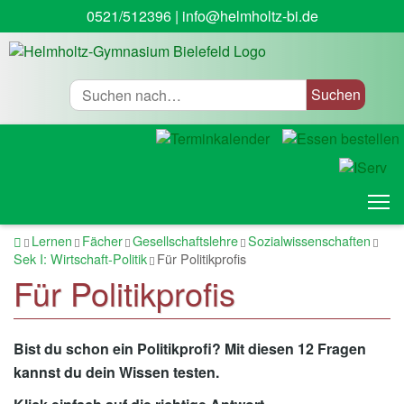
0521/512396
|
info@helmholtz-bi.de
Suche
T
Startseite
Lernen
Fächer
Gesellschaftslehre
Sozialwissenschaften
Sek I: Wirtschaft-Politik
Für Politikprofis
Für Politikprofis
Bist du schon ein Politikprofi? Mit diesen 12 Fragen
kannst du dein Wissen testen.