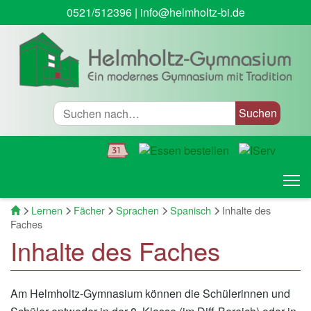
0521/512396
|
info@helmholtz-bi.de
Suche
T
Startseite
Lernen
Fächer
Sprachen
Spanisch
Inhalte des
Faches
Inhalte des Faches
Am Helmholtz-Gymnasium können die Schülerinnen und