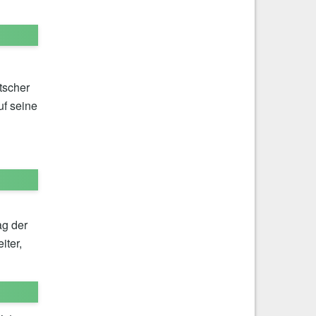
tscher
uf seine
ag der
iter,