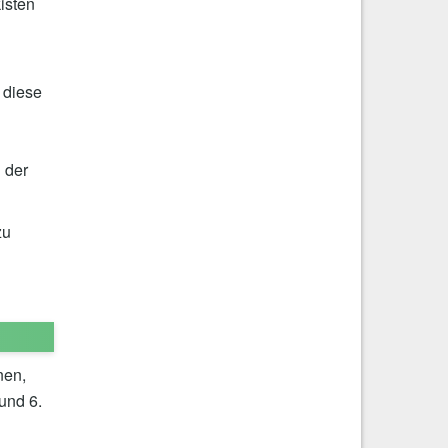
isten
 diese
 der
zu
nen,
und 6.