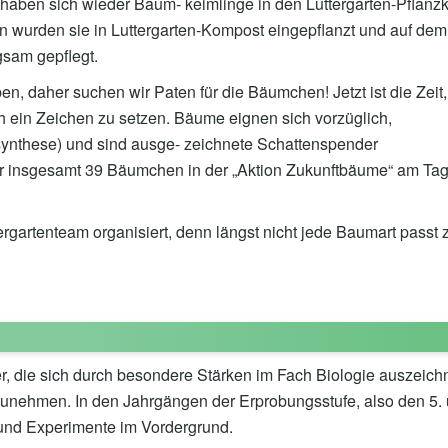
aben sich wieder Baum- keimlinge in den Luttergarten-Pflanzk
ren wurden sie in Luttergarten-Kompost eingepflanzt und auf dem
gsam gepflegt.
en, daher suchen wir Paten für die Bäumchen! Jetzt ist die Zeit,
ein Zeichen zu setzen. Bäume eignen sich vorzüglich,
tosynthese) und sind ausge- zeichnete Schattenspender
r insgesamt 39 Bäumchen in der „Aktion Zukunftbäume“ am Tag
gartenteam organisiert, denn längst nicht jede Baumart passt 
, die sich durch besondere Stärken im Fach Biologie auszeich
zunehmen. In den Jahrgängen der Erprobungsstufe, also den 5. 
und Experimente im Vordergrund.