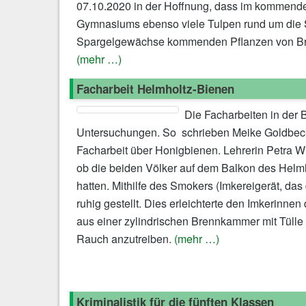
07.10.2020 in der Hoffnung, dass im kommende
Gymnasiums ebenso viele Tulpen rund um die S
Spargelgewächse kommenden Pflanzen von Brit
(mehr …)
Facharbeit Helmholtz-Bienen
Die Facharbeiten in der 
Untersuchungen. So schrieben Meike Goldbec
Facharbeit über Honigbienen. Lehrerin Petra Wi
ob die beiden Völker auf dem Balkon des Hel
hatten. Mithilfe des Smokers (Imkereigerät, d
ruhig gestellt. Dies erleichterte den Imkerinne
aus einer zylindrischen Brennkammer mit Tülle
Rauch anzutreiben.
(mehr …)
Kriminalistik für die fünften Klassen