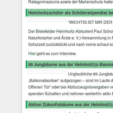
Ratsgymnasiums sowie der Marienschule hatte
Helmholtzschüler als Schülerstipendiat 
“WICHTIG IST MIR D
Der Bielefelder Helmholtz-Abiturient Paul Sch
Naturforscher und Ärzte e. V.)-Versammlung in 
Schulzeit zurückblickt und nach vorne schaut sc
Hier
geht es zum Interview.
89 Jungbäume aus der Helmhol(t)z-Baums
Unglaubliche 89 Jungbäum
„Balkonabsorber“ aufgezogen – sind im Laufe d
Offenen Tür“ oder bei Abiturzeugnisvergaben v
spenden Schatten und nehmen weiterhin aktiv 
Aktion Zukunftsbäume aus der Helmhol(t