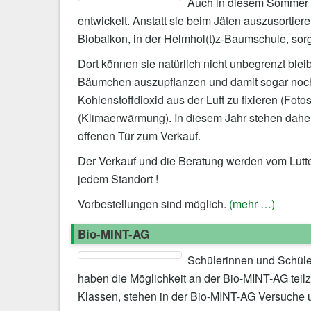
Auch in diesem Sommer h
entwickelt. Anstatt sie beim Jäten auszusortie
Biobalkon, in der Helmhol(t)z-Baumschule, sor
Dort können sie natürlich nicht unbegrenzt bleib
Bäumchen auszupflanzen und damit sogar noch 
Kohlenstoffdioxid aus der Luft zu fixieren (Fo
(Klimaerwärmung). In diesem Jahr stehen dahe
offenen Tür zum Verkauf.
Der Verkauf und die Beratung werden vom Lutter
jedem Standort !
Vorbestellungen sind möglich.
(mehr …)
Bio-MINT-AG
Schülerinnen und Schüler
haben die Möglichkeit an der Bio-MINT-AG teil
Klassen, stehen in der Bio-MINT-AG Versuche 