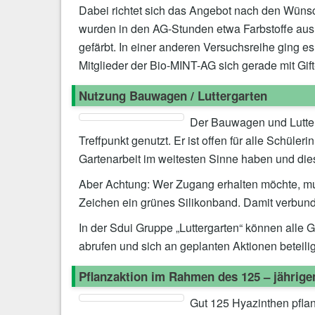
Dabei richtet sich das Angebot nach den Wüns
wurden in den AG-Stunden etwa Farbstoffe aus
gefärbt. In einer anderen Versuchsreihe ging e
Mitglieder der Bio-MINT-AG sich gerade mit Gi
Nutzung Bauwagen / Luttergarten
Der Bauwagen und Lutter
Treffpunkt genutzt. Er ist offen für alle Schül
Gartenarbeit im weitesten Sinne haben und dies
Aber Achtung: Wer Zugang erhalten möchte, m
Zeichen ein grünes Silikonband. Damit verbund
In der Sdui Gruppe „Luttergarten“ können alle
abrufen und sich an geplanten Aktionen beteili
Pflanzaktion im Rahmen des 125 – jährige
Gut 125 Hyazinthen pfla