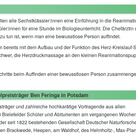
lten alle Sechstklässler:innen eine Einführung in die Reanimati
r:innen für eine Stunde im Biologieunterricht. Die Chefärztin 
zu tun ist, wenn man eine bewusstlose Person auffindet.
nen bereits mit dem Aufbau und der Funktion des Herz-Kreislauf
t schwer, die Herzdruckmassage an den kleinen Reanimationspu
Schritte beim Auffinden einer bewusstlosen Person zusammenge
elpreisträger Ben Feringa in Potsdam
träger und zahlreiche hochkarätige Vortragende aus allen
 28 Bielefelder Schüler und Abiturienten am vergangenen Woch
der seit 1822 bestehenden Gesellschaft Deutscher Naturforsch
ien Brackwede, Heepen, am Waldhof, des Helmholtz-, Max-Plan