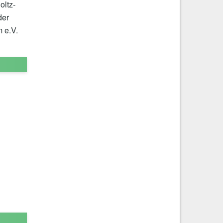
oltz-
der
 e.V.