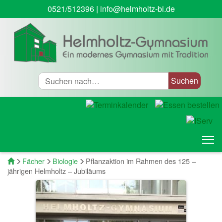
0521/512396
|
info@helmholtz-bi.de
Suche
T
Startseite
Fächer
Biologie
Pflanzaktion im Rahmen des 125 –
jährigen Helmholtz – Jubiläums