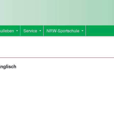
ulleben
Service
NRW-Sportschule
+
+
+
nglisch