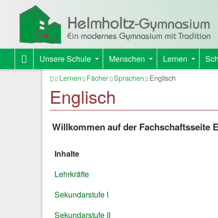
Unsere Schule
Menschen
Lernen
Sch
+
+
+
Startseite
Lernen
Fächer
Sprachen
Englisch
Englisch
Willkommen auf der Fachschaftsseite E
Inhalte
Lehrkräfte
Sekundarstufe I
Sekundarstufe II