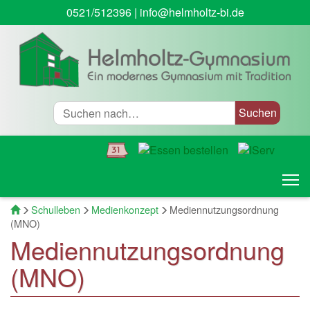
0521/512396
|
info@helmholtz-bi.de
Suche
T
Startseite
Schulleben
Medienkonzept
Mediennutzungsordnung
(MNO)
Mediennutzungsordnung
(MNO)