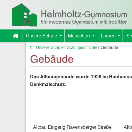
Unsere Schule
Menschen
Lernen
Sc
+
+
+
Startseite
Unsere Schule
Schulgeschichte
Gebäude
Gebäude
Das Altbaugebäude wurde 1928 im Bauhausstil
Denkmalschutz.
Altbau Eingang Ravensberger Straße
Alt