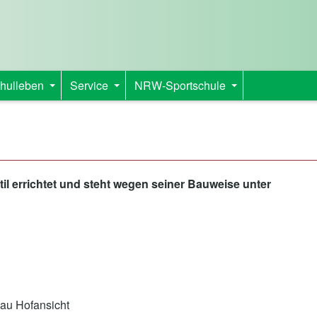
hulleben
Service
NRW-Sportschule
+
+
+
 errichtet und steht wegen seiner Bauweise unter
bau Hofansicht