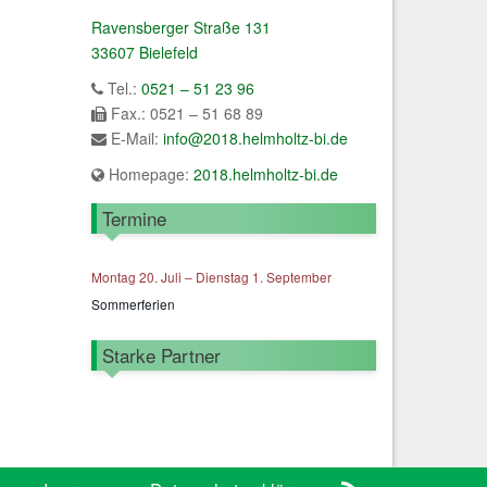
Ravensberger Straße 131
33607 Bielefeld
Tel.:
0521 – 51 23 96
Fax.: 0521 – 51 68 89
E-Mail:
info@2018.helmholtz-bi.de
Homepage:
2018.helmholtz-bi.de
Termine
Montag
20.
Juli
–
Dienstag
1.
September
Sommerferien
Starke Partner