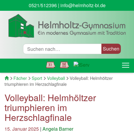
0521/512396
|
info@helmholtz-bi.de
Suche
T
Startseite
Fächer
Sport
Volleyball
Volleyball: Helmhöltzer
triumphieren im Herzschlagfinale
Volleyball: Helmhöltzer
triumphieren im
Herzschlagfinale
15. Januar 2025
|
Angela Barner