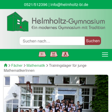
0521/512396
|
info@helmholtz-bi.de
Suche
T
Startseite
Fächer
Mathematik
Trainingslager für junge
MathematikerInnen