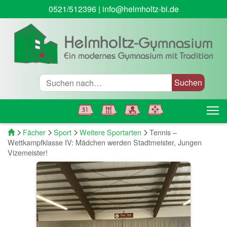
0521/512396
|
info@helmholtz-bi.de
Suche
T
Startseite
Fächer
Sport
Weitere Sportarten
Tennis –
Wettkampfklasse IV: Mädchen werden Stadtmeister, Jungen
Vizemeister!