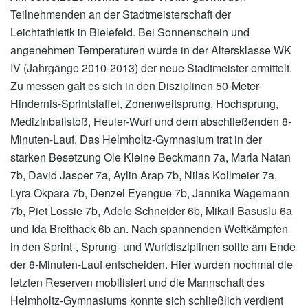
Teilnehmenden an der Stadtmeisterschaft der
Leichtathletik in Bielefeld. Bei Sonnenschein und
angenehmen Temperaturen wurde in der Altersklasse WK
IV (Jahrgänge 2010-2013) der neue Stadtmeister ermittelt.
Zu messen galt es sich in den Disziplinen 50-Meter-
Hindernis-Sprintstaffel, Zonenweitsprung, Hochsprung,
Medizinballstoß, Heuler-Wurf und dem abschließenden 8-
Minuten-Lauf. Das Helmholtz-Gymnasium trat in der
starken Besetzung Ole Kleine Beckmann 7a, Marla Natan
7b, David Jasper 7a, Aylin Arap 7b, Nilas Kollmeier 7a,
Lyra Okpara 7b, Denzel Eyengue 7b, Jannika Wagemann
7b, Piet Lossie 7b, Adele Schneider 6b, Mikail Basuslu 6a
und Ida Breithack 6b an. Nach spannenden Wettkämpfen
in den Sprint-, Sprung- und Wurfdisziplinen sollte am Ende
der 8-Minuten-Lauf entscheiden. Hier wurden nochmal die
letzten Reserven mobilisiert und die Mannschaft des
Helmholtz-Gymnasiums konnte sich schließlich verdient