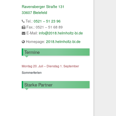
Ravensberger Straße 131
33607 Bielefeld
Tel.:
0521 – 51 23 96
Fax.: 0521 – 51 68 89
E-Mail:
info@2018.helmholtz-bi.de
Homepage:
2018.helmholtz-bi.de
Termine
Montag
20.
Juli
–
Dienstag
1.
September
Sommerferien
Starke Partner