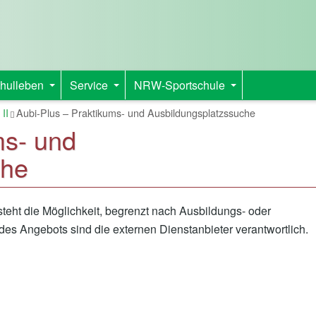
hulleben
Service
NRW-Sportschule
+
+
+
 II
Aubi-Plus – Praktikums- und Ausbildungsplatzssuche
ms- und
che
teht die Möglichkeit, begrenzt nach Ausbildungs- oder
 des Angebots sind die externen Dienstanbieter verantwortlich.