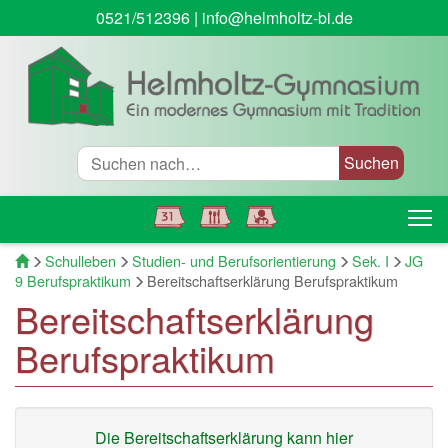
0521/512396
|
info@helmholtz-bi.de
Suche
T
Startseite
Schulleben
Studien- und Berufsorientierung
Sek. I
JG
9 Berufspraktikum
Bereitschaftserklärung Berufspraktikum
Bereitschaftserklärung
Berufspraktikum
Die Bereitschaftserklärung kann hier