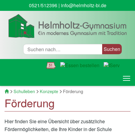
0521/512396
|
info@helmholtz-bi.de
Suche
T
Startseite
Schulleben
Konzepte
Förderung
Förderung
Hier finden Sie eine Übersicht über zusätzliche
Fördermöglichkeiten, die Ihre Kinder in der Schule