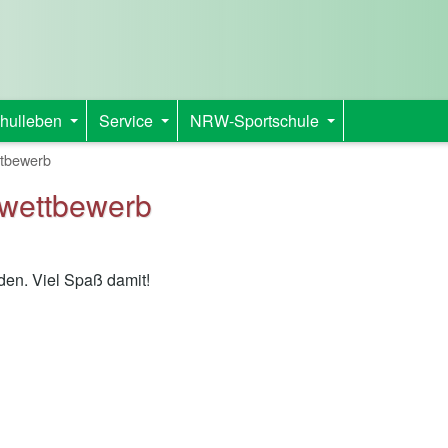
hulleben
Service
NRW-Sportschule
+
+
+
ttbewerb
kwettbewerb
en. Viel Spaß damit!