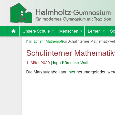
Unsere Schule
Menschen
Lernen
Sc
+
+
+
Startseite
Fächer
Mathematik
Schulinterner Mathematikwe
Schulinterner Mathemati
1. März 2020
|
Inga Pörschke-Watt
Die Märzaufgabe kann
hier
heruntergeladen werd