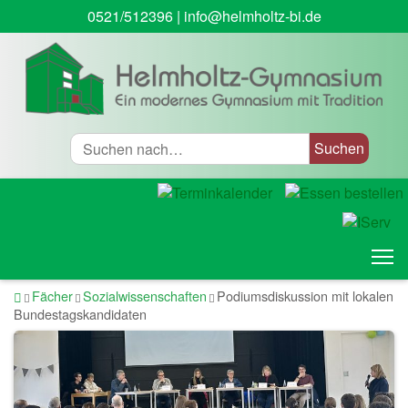
0521/512396
|
info@helmholtz-bi.de
Suche
T
Startseite
Fächer
Sozialwissenschaften
Podiumsdiskussion mit lokalen
Bundestagskandidaten