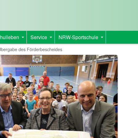
hulleben
Service
NRW-Sportschule
+
+
+
Übergabe des Förderbescheides