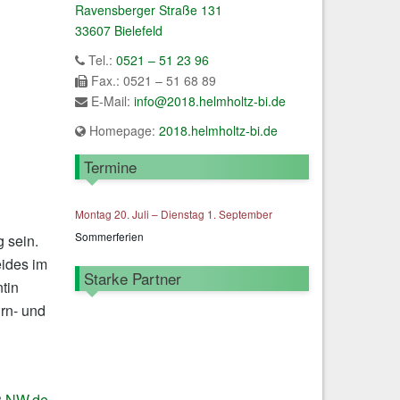
Ravensberger Straße 131
33607 Bielefeld
Tel.:
0521 – 51 23 96
Fax.: 0521 – 51 68 89
E-Mail:
info@2018.helmholtz-bi.de
Homepage:
2018.helmholtz-bi.de
Termine
Montag
20.
Juli
–
Dienstag
1.
September
Sommerferien
 sein.
eides im
Starke Partner
tin
rn- und
8
NW.de