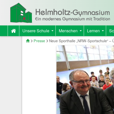
Unsere Schule
Menschen
Lernen
Sc
+
+
+
Startseite
Presse
Neue Sporthalle „NRW-Sportschule“ – 