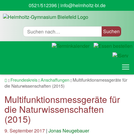
0521/512396
|
info@helmholtz-bi.de
Suche
T
Startseite
Freundeskreis
Anschaffungen
Multifunktionsmessgeräte für
die Naturwissenschaften (2015)
Multifunktionsmessgeräte für
die Naturwissenschaften
(2015)
9. September 2017
|
Jonas Neugebauer