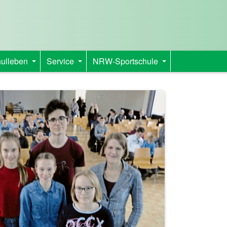
ulleben
Service
NRW-Sportschule
+
+
+