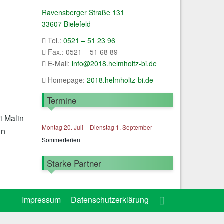
Ravensberger Straße 131
33607 Bielefeld
Tel.:
0521 – 51 23 96
Fax.: 0521 – 51 68 89
E-Mail:
info@2018.helmholtz-bi.de
Homepage:
2018.helmholtz-bi.de
Termine
i Malin
Montag
20.
Juli
–
Dienstag
1.
September
in
Sommerferien
Starke Partner
Impressum
Datenschutzerklärung