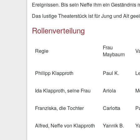
Ereignissen. Bis sein Neffe ihm ein Geständnis
Das lustige Theaterstück ist für Jung und Alt gee
Rollenverteilung
Frau
Regie
V
Maybaum
Philipp Klapproth
Paul K.
Le
Ida Klapproth, seine Frau
Ariola
M
Franziska, die Tochter
Carlotta
P
Alfred, Neffe von Klapproth
Yannik B.
Ya