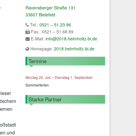
e
Ravensberger Straße 131
33607 Bielefeld
Tel.:
0521 – 51 23 96
Fax.: 0521 – 51 68 89
E-Mail:
info@2018.helmholtz-bi.de
Homepage:
2018.helmholtz-bi.de
Termine
Montag
20.
Juli
–
Dienstag
1.
September
Sommerferien
dieser
Starke Partner
dtischem
lernen
roßstadt
hen und