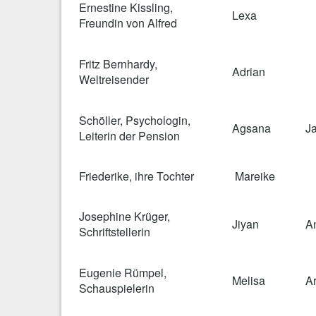
Ernestine Kissling,
Lexa
Freundin von Alfred
Fritz Bernhardy,
Adrian
Weltreisender
Schöller, Psychologin,
Agsana
J
Leiterin der Pension
Friederike, ihre Tochter
Mareike
Josephine Krüger,
Jiyan
A
Schriftstellerin
Eugenie Rümpel,
Melisa
Ar
Schauspielerin