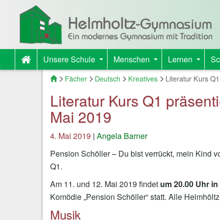
Unsere Schule
Menschen
Lernen
Sc
+
+
+
Startseite
Fächer
Deutsch
Kreatives
Literatur Kurs Q1
Literatur Kurs Q1 präsent
Mai 2019
4. Mai 2019
|
Angela Barner
Pension Schöller – Du bist verrückt, mein Kind v
Q1.
Am 11. und 12. Mai 2019 findet
um 20.00 Uhr in
Komödie „Pension Schöller“ statt. Alle Helmhölt
Musik