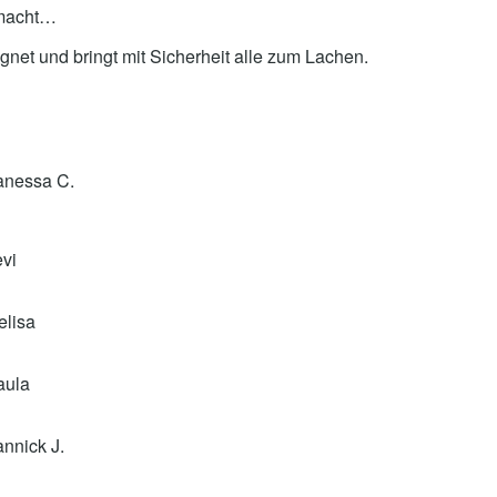
 macht…
ignet und bringt mit Sicherheit alle zum Lachen.
anessa C.
vi
elisa
aula
nnick J.