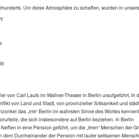
Jahrhunderts. Um diese Atmosphäre zu schaffen, wurden in unser
t:
e
lt
 von Carl Laufs im Wallner-Theater in Berlin uraufgeführt. In 
flikt von Land und Stadt, von provinzieller Sittsamkeit und stä
inzonkel das „irre“ Berlin im wahrsten Sinne des Wortes kennen
orurteile, die sich insbesondere auf Berlin beziehen. In Berlin
effen in eine Pension geführt, um die „Irren“ Menschen der G
en in dem Durcheinander der Pension mit lauter seltsamen Mensc