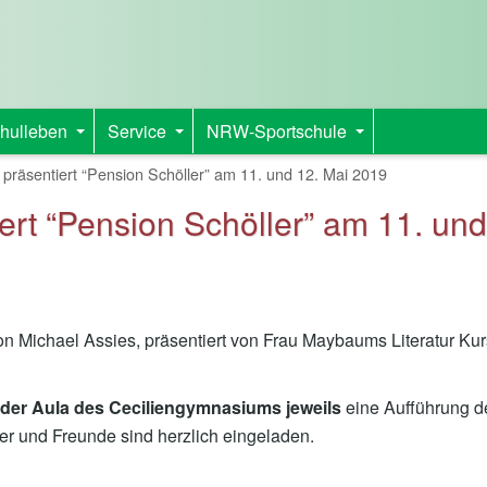
hulleben
Service
NRW-Sportschule
+
+
+
 präsentiert “Pension Schöller” am 11. und 12. Mai 2019
iert “Pension Schöller” am 11. und
on Michael Assies, präsentiert von Frau Maybaums Literatur Kur
 der Aula des Ceciliengymnasiums jeweils
eine Aufführung d
zer und Freunde sind herzlich eingeladen.