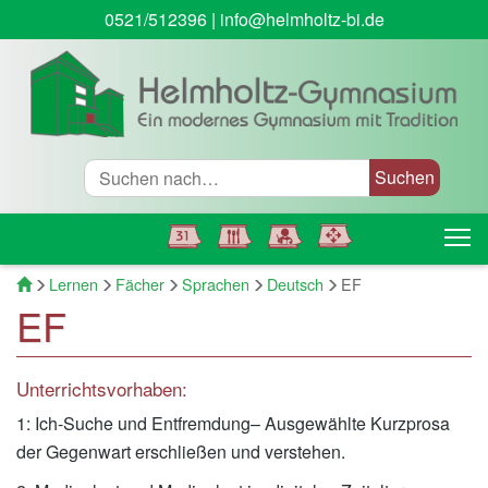
0521/512396
|
info@helmholtz-bi.de
Suche
T
Startseite
Lernen
Fächer
Sprachen
Deutsch
EF
EF
Unterrichtsvorhaben:
1: Ich-Suche und Entfremdung– Ausgewählte Kurzprosa
der Gegenwart erschließen und verstehen.