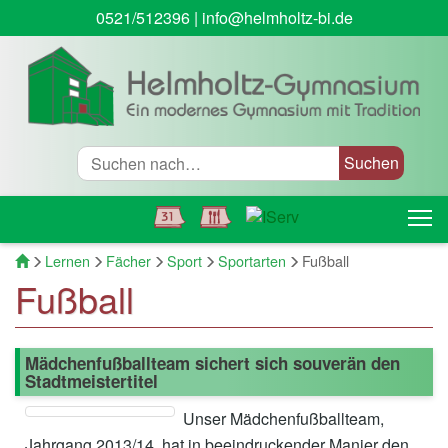
0521/512396
|
info@helmholtz-bi.de
Suche
T
Startseite
Lernen
Fächer
Sport
Sportarten
Fußball
Fußball
Mädchenfußballteam sichert sich souverän den
Stadtmeistertitel
Unser Mädchenfußballteam,
Jahrgang 2013/14, hat in beeindruckender Manier den