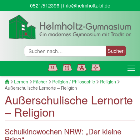
0521/512396
|
info@helmholtz-bi.de
Suche
T
Startseite
Lernen
Fächer
Religion / Philosophie
Religion
Außerschulische Lernorte – Religion
Außerschulische Lernorte
– Religion
Schulkinowochen NRW: „Der kleine
Prinz“