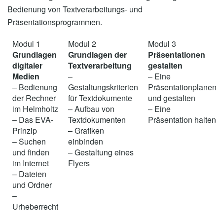
Bedienung von Textverarbeitungs- und
Präsentationsprogrammen.
Modul 1
Modul 2
Modul 3
Grundlagen
Grundlagen der
Präsentationen
digitaler
Textverarbeitung
gestalten
Medien
–
– Eine
– Bedienung
Gestaltungskriterien
Präsentationplanen
der Rechner
für Textdokumente
und gestalten
im Helmholtz
– Aufbau von
– Eine
– Das EVA-
Textdokumenten
Präsentation halten
Prinzip
– Grafiken
– Suchen
einbinden
und finden
– Gestaltung eines
im Internet
Flyers
– Dateien
und Ordner
–
Urheberrecht