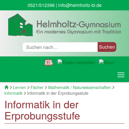
0521/512396
|
info@helmholtz-bi.de
Suche
T
Startseite
Lernen
Fächer
Mathematik / Naturwissenschaften
Informatik
Informatik in der Erprobungsstufe
Informatik in der
Erprobungsstufe