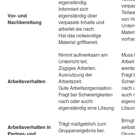
eigenständig.
verpas
Informiert sich
Teilw
Vor- und
eigenständig über
von H
Nachbereitung
verpasste Inhalte und
Unterr
arbeitet sie nach.
Materi
Hat das notwendige
vorha
Material griffbereit.
Nimmt aufmerksam am
Muss h
Unterricht teil.
Arbeit
Zügiges Arbeiten.
werde
Ausnutzung der
Fragt 
Arbeitsverhalten
Arbeitszeit.
Schwie
Gute Arbeitsorganisation.
nach 
Fragt bei Schwierigkeiten
auch 
nach oder sucht
eigen
eigenständig eine Lösung.
Lösun
Bringt
Trägt maßgeblich zum
Arbeitsverhalten in
selbst
Gruppenergebnis bei.
Partner- und
Grupp