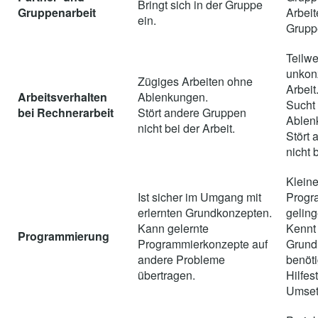
Bringt sich in der Gruppe
Gruppenarbeit
Arbeit
ein.
Grupp
Teilwe
unkonz
Zügiges Arbeiten ohne
Arbeit
Arbeitsverhalten
Ablenkungen.
Sucht 
bei Rechnerarbeit
Stört andere Gruppen
Ablen
nicht bei der Arbeit.
Stört
nicht 
Kleine
Ist sicher im Umgang mit
Progr
erlernten Grundkonzepten.
geling
Kann gelernte
Kennt
Programmierung
Programmierkonzepte auf
Grund
andere Probleme
benöti
übertragen.
Hilfes
Umset