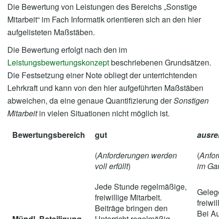
Die Bewertung von Leistungen des Bereichs „Sonstige
Mitarbeit“ im Fach Informatik orientieren sich an den hier
aufgelisteten Maßstäben.
Die Bewertung erfolgt nach den im
Leistungsbewertungskonzept
beschriebenen Grundsätzen.
Die Festsetzung einer Note obliegt der unterrichtenden
Lehrkraft und kann von den hier aufgeführten Maßstäben
abweichen, da eine genaue Quantifizierung der
Sonstigen
Mitarbeit
in vielen Situationen nicht möglich ist.
Bewertungsbereich
gut
ausre
(
Anforderungen werden
(
Anfo
voll erfüllt
)
im Gan
Jede Stunde regelmäßige,
Geleg
freiwillige Mitarbeit.
freiwil
Beiträge bringen den
Bei Au
Mündl. Beteiligung
Unterricht regelmäßig