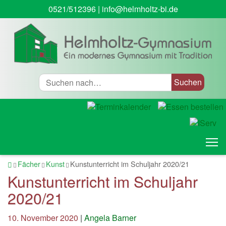
0521/512396
|
info@helmholtz-bi.de
Suche
T
Startseite
Fächer
Kunst
Kunstunterricht im Schuljahr 2020/21
Kunstunterricht im Schuljahr
2020/21
10. November 2020
|
Angela Barner