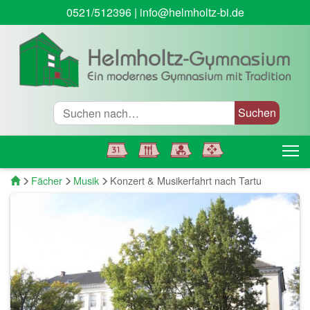
0521/512396
|
info@helmholtz-bi.de
Suche
T
Startseite
Fächer
Musik
Konzert & Musikerfahrt nach Tartu