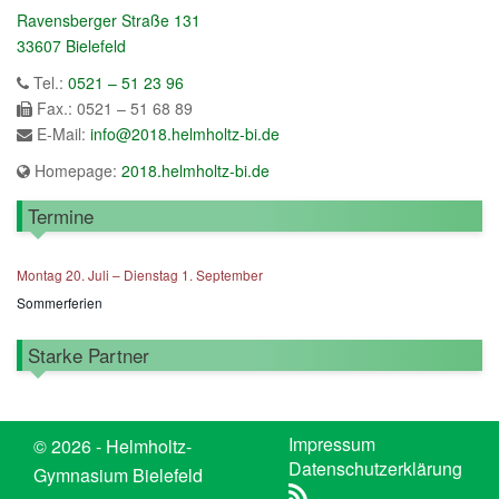
Ravensberger Straße 131
33607 Bielefeld
Tel.:
0521 – 51 23 96
Fax.: 0521 – 51 68 89
E-Mail:
info@2018.helmholtz-bi.de
Homepage:
2018.helmholtz-bi.de
Termine
Montag
20.
Juli
–
Dienstag
1.
September
Sommerferien
Starke Partner
Impressum
© 2026 - Helmholtz-
Datenschutzerklärung
Gymnasium Bielefeld