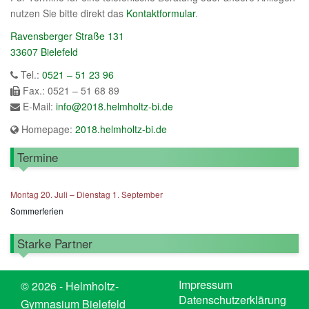
nutzen Sie bitte direkt das
Kontaktformular
.
Ravensberger Straße 131
33607 Bielefeld
Tel.:
0521 – 51 23 96
Fax.: 0521 – 51 68 89
E-Mail:
info@2018.helmholtz-bi.de
Homepage:
2018.helmholtz-bi.de
Termine
Montag
20.
Juli
–
Dienstag
1.
September
Sommerferien
Starke Partner
Impressum
© 2026 - Helmholtz-
Datenschutzerklärung
Gymnasium Bielefeld