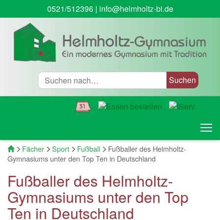
0521/512396
|
info@helmholtz-bi.de
Suche
T
Startseite
Fächer
Sport
Fußball
Fußballer des Helmholtz-
Gymnasiums unter den Top Ten in Deutschland
Fußballer des Helmholtz-
Gymnasiums unter den Top
Ten in Deutschland