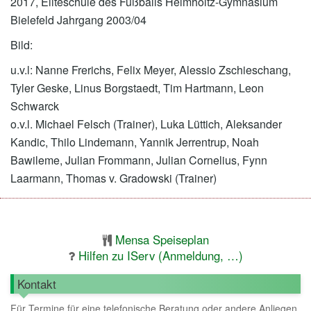
2017, Eliteschule des Fußballs Helmholtz-Gymnasium
Bielefeld Jahrgang 2003/04
Bild:
u.v.l: Nanne Frerichs, Felix Meyer, Alessio Zschieschang,
Tyler Geske, Linus Borgstaedt, Tim Hartmann, Leon
Schwarck
o.v.l. Michael Felsch (Trainer), Luka Lüttich, Aleksander
Kandic, Thilo Lindemann, Yannik Jerrentrup, Noah
Bawileme, Julian Frommann, Julian Cornelius, Fynn
Laarmann, Thomas v. Gradowski (Trainer)
Mensa Speiseplan
Hilfen zu IServ (Anmeldung, …)
Kontakt
Für Termine für eine telefonische Beratung oder andere Anliegen