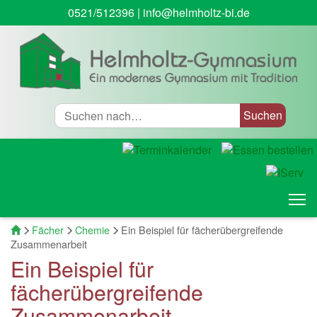
0521/512396
|
info@helmholtz-bi.de
Suche
T
Startseite
Fächer
Chemie
Ein Beispiel für fächerübergreifende
Zusammenarbeit
Ein Beispiel für
fächerübergreifende
Zusammenarbeit