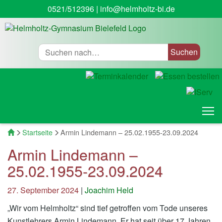
0521/512396
|
info@helmholtz-bi.de
Suche
T
Startseite
Startseite
Armin Lindemann – 25.02.1955-23.09.2024
Armin Lindemann –
25.02.1955-23.09.2024
27. September 2024
|
Joachim Held
„Wir vom Helmholtz“ sind tief getroffen vom Tode unseres
Kunstlehrers Armin Lindemann. Er hat seit über 17 Jahren