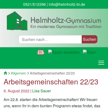
0521/512396
|
info@helmholtz-bi.de
Suche
T
Startseite
Allgemein
Arbeitsgemeinschaften 22/23
Arbeitsgemeinschaften 22/23
9. August 2022
|
Lisa Sauer
Am 22.8. starten die Arbeitsgemeinschaften! Wir freuen
uns, wenn ihr in dem bunten Programm etwas findet, das