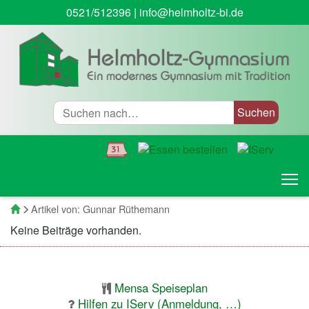
0521/512396
|
info@helmholtz-bi.de
Suche
T
Startseite
Artikel von: Gunnar Rüthemann
Keine Beiträge vorhanden.
Mensa Speiseplan
Hilfen zu IServ (Anmeldung, …)